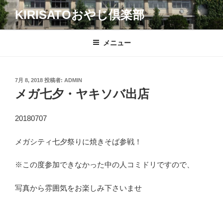
コ
KIRISATOおやじ倶楽部
ン
テ
ン
メニュー
ツ
へ
ス
投
7月 8, 2018
投稿者:
ADMIN
キ
稿
メガ七夕・ヤキソバ出店
日:
ッ
プ
20180707
メガシティ七夕祭りに焼きそば参戦！
※この度参加できなかった中の人コミドリですので、
写真から雰囲気をお楽しみ下さいませ