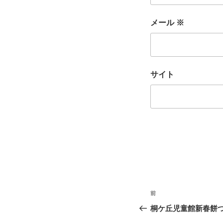
メール
※
サイト
投
前
前
稿
の
桐ケ丘児童館新春餅
投