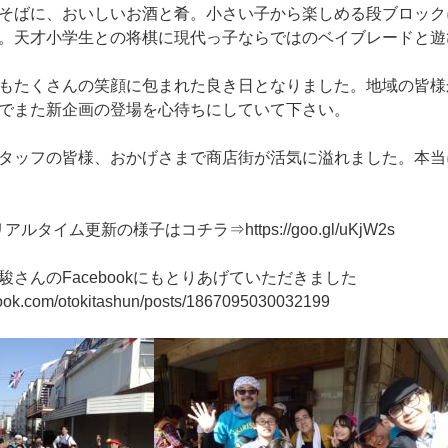
そばに、おいしいお酒と肴。小さい子から楽しめる段ブロック
。天才小学生との将棋に現代っ子ならではのベイブレードと遊
もたくさんの笑顔に包まれた良き日となりました。地域の皆様
でまた新企画の登場を心待ちにしていて下さい。
タッフの皆様、おかげさまで商店街が活気に溢れました。本当
アルタイム更新の様子はコチラ⇒https://goo.gl/uKjW2s
さんのFacebookにもとりあげていただきました
ook.com/otokitashun/posts/1867095030032199