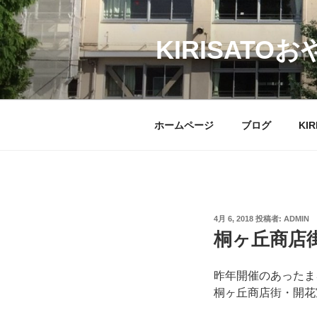
コ
ン
テ
KIRISATO
ン
ツ
へ
ス
ホームページ
ブログ
KI
キ
ッ
プ
投
4月 6, 2018
投稿者:
ADMIN
稿
桐ヶ丘商店
日:
昨年開催のあったま
桐ヶ丘商店街・開花