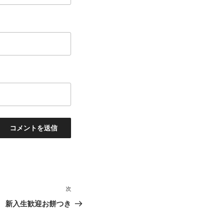
次
次
の
新入生歓迎お餅つき
投